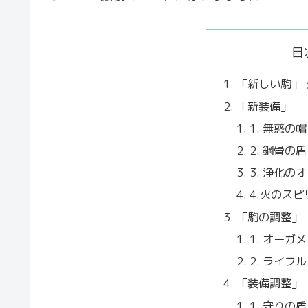
目
「新しい駒」
「新装備」
1. 無惑の
2. 鋼骨の盾
3. 浄化の
4.火のス
「駒の調整」
1. オーガ
2. ライフ
「装備調整」
1. 守りの盾