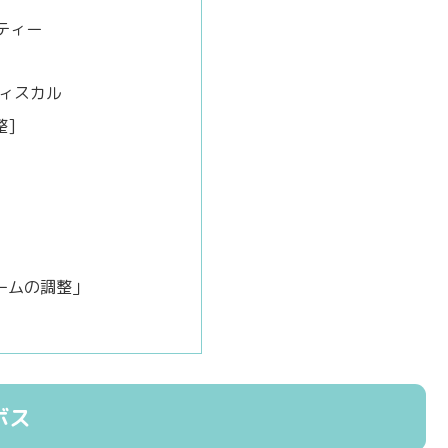
ニティー
ディスカル
整]
ームの調整」
ボス