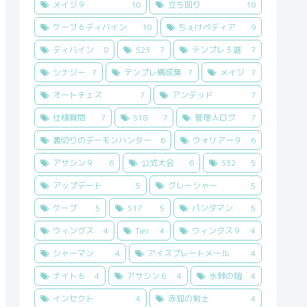
メイジ９
10
立ち回り
10
ケーブ６ディバイン
10
ちぇけペディア
9
ディバイン
8
S23
7
テンプレ３選
7
シナジー
7
テンプレ構成集
7
メイジ
7
オートチェス
7
アンデッド
7
仕様質問
7
S18
7
管理人ログ
7
裏切りのデーモンハンター
6
ウォリアー９
6
アサシン９
6
公式大会
6
S32
5
アップデート
5
グレーシャー
5
ケーブ
5
S17
5
パンダマン
5
ウィングス
4
Tier
4
ウィングス９
4
シャーマン
4
アイスプレートメール
4
ナイト６
4
アサシン６
4
氷棘の鎧
4
インセクト
4
赤狐の剣士
4