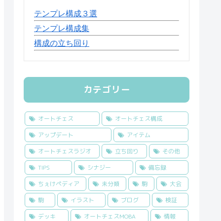
テンプレ構成３選
テンプレ構成集
構成の立ち回り
カテゴリー
オートチェス
オートチェス構成
アップデート
アイテム
オートチェスラジオ
立ち回り
その他
TIPS
シナジー
備忘録
ちぇけペディア
未分類
駒
大会
駒
イラスト
ブログ
検証
デッキ
オートチェスMOBA
情報