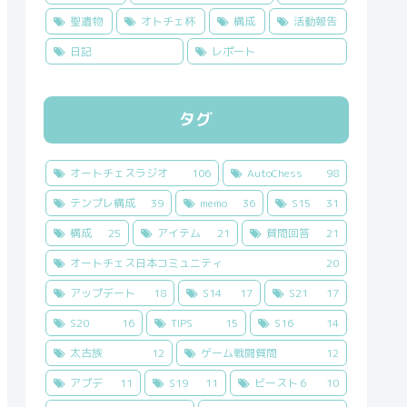
聖遺物
オトチェ杯
構成
活動報告
日記
レポート
タグ
オートチェスラジオ
106
AutoChess
98
テンプレ構成
39
memo
36
S15
31
構成
25
アイテム
21
質問回答
21
オートチェス日本コミュニティ
20
アップデート
18
S14
17
S21
17
S20
16
TIPS
15
S16
14
太古族
12
ゲーム戦闘質問
12
アプデ
11
S19
11
ビースト６
10