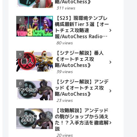
略/AutoChess》
311 views
【S23】現環境テンプレ
構成最新Tier３選【オー
トチェス攻略速
報/AutoChess Radio】
2023.10.15
80 views
【シナジー解説】番人
《オートチェス攻
略/AutoChess》
39 views
【シナジー解説】アンデ
ッド《オートチェス攻
略/AutoChess》
23 views
【攻略解説】アンデッド
の駒がショップから消え
た！？入手方法を徹底解
説
20 views