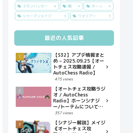
デモンハンター
4
駒
4
ホーン
4
シャーマンメイジ
3
ウォリアー
3
最近の人気記事
【S32】アプデ情報まと
め – 2025.09.25【オー
トチェス攻略速報 /
AutoChess Radio】
475 views
【オートチェス攻略ラジ
オ / AutoChess
Radio】ホーンシナジ
ー/トーテムについて
検証結果報告
357 views
【シナジー解説】メイジ
《オートチェス攻