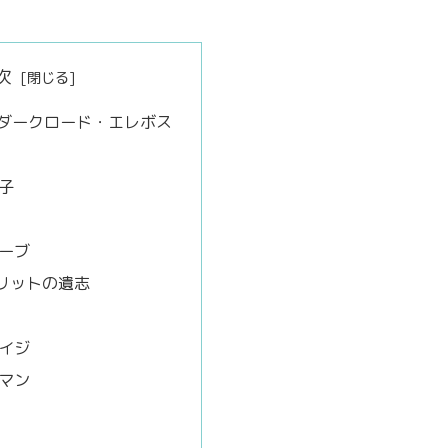
次
 ダークロード・エレボス
帽子
オーブ
ピリットの遺志
メイジ
ルマン