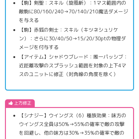
【駒】剣聖：スキル（旋風斬）：1マス範囲内の
敵駒に80/160/240→70/140/210魔法ダメージ
を与える
【駒】赤狐の剣士：スキル（キツネシュリケ
ン）：さらに30/40/50→15/20/30ptの物理ダ
メージを付与する
【アイテム】シャドウブレード：唯一パッシブ：
近距離攻撃のスプラッシュ範囲を対象の上下4マ
スのユニットに修正（対角線の角度を除く）
上方修正
【シナジー】ウイングス（6）種族効果：味方の
ウイングス全員は50%→55%の確率で敵の攻撃
を回避し、他の味方は30%→35%の確率で敵の