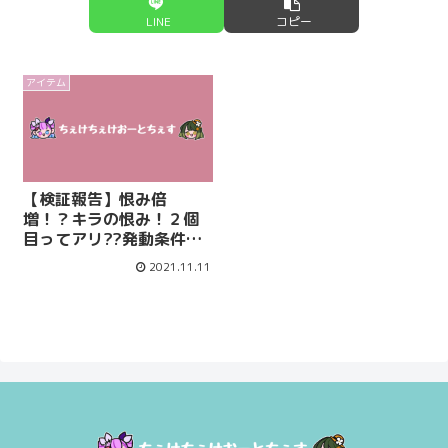
LINE
コピー
アイテム
【検証報告】恨み倍
増！？キラの恨み！２個
目ってアリ??発動条件徹
底検証！【オートチェス
2021.11.11
攻略ラジオ / AutoChess
Radio】