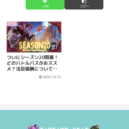
LINE
コピー
その他
ついにシーズン20開幕！
どのバトルパスがおスス
メ？注目報酬について紹
介【オートチェス攻略速
2022.12.12
報 / AutoChess Radio】