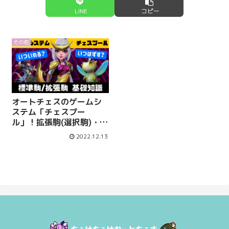
LINE
コピー
その他
オートチェスのゲームシ
ステム「チェスプー
ル」！拡張駒(選択駒)・標
準駒とは？抑えておくべ
2022.12.13
き知識！【オートチェス
攻略速報 / AutoChess
Radio】