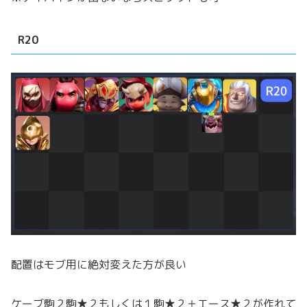
R20
配置はモブ用に絶対変えた方が良い
ケーブ駒２駒★２もしくは１駒★２＋エース★２が作れて