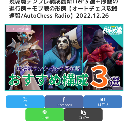
現環境テンプレ構成最新Tier３選＋序盤の
進行例＋モブ戦の形例【オートチェス攻略
速報/AutoChess Radio】2022.12.26
オートチェス構成
X
Facebook
はてブ
LINE
コピー