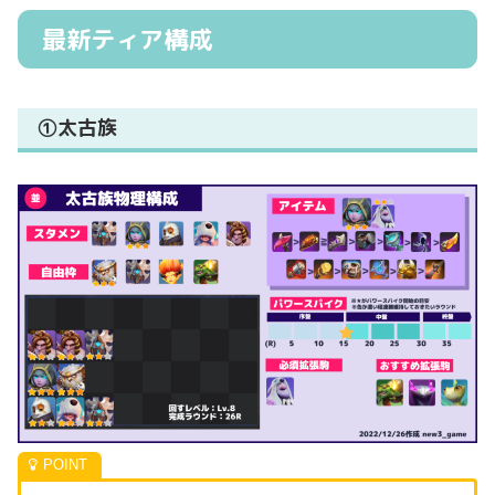
最新ティア構成
①太古族