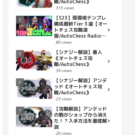
略/AutoChess》
315 views
【S23】現環境テンプレ
構成最新Tier３選【オー
トチェス攻略速
報/AutoChess Radio】
2023.10.15
80 views
【シナジー解説】番人
《オートチェス攻
略/AutoChess》
39 views
【シナジー解説】アンデ
ッド《オートチェス攻
略/AutoChess》
23 views
【攻略解説】アンデッド
の駒がショップから消え
た！？入手方法を徹底解
説
20 views