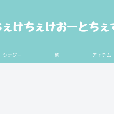
シナジー
駒
アイテム