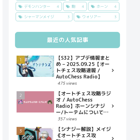
デモンハンター
4
駒
4
ホーン
4
シャーマンメイジ
3
ウォリアー
3
最近の人気記事
【S32】アプデ情報まと
め – 2025.09.25【オー
トチェス攻略速報 /
AutoChess Radio】
475 views
【オートチェス攻略ラジ
オ / AutoChess
Radio】ホーンシナジ
ー/トーテムについて
検証結果報告
357 views
【シナジー解説】メイジ
《オートチェス攻