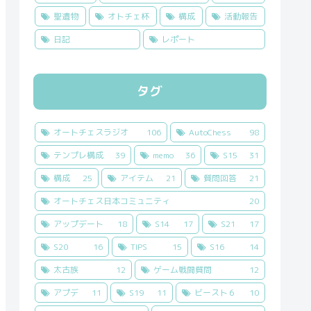
聖遺物
オトチェ杯
構成
活動報告
日記
レポート
タグ
オートチェスラジオ
106
AutoChess
98
テンプレ構成
39
memo
36
S15
31
構成
25
アイテム
21
質問回答
21
オートチェス日本コミュニティ
20
アップデート
18
S14
17
S21
17
S20
16
TIPS
15
S16
14
太古族
12
ゲーム戦闘質問
12
アプデ
11
S19
11
ビースト６
10