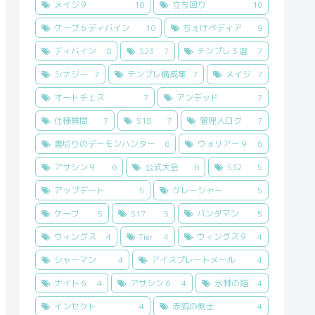
メイジ９
10
立ち回り
10
ケーブ６ディバイン
10
ちぇけペディア
9
ディバイン
8
S23
7
テンプレ３選
7
シナジー
7
テンプレ構成集
7
メイジ
7
オートチェス
7
アンデッド
7
仕様質問
7
S18
7
管理人ログ
7
裏切りのデーモンハンター
6
ウォリアー９
6
アサシン９
6
公式大会
6
S32
5
アップデート
5
グレーシャー
5
ケーブ
5
S17
5
パンダマン
5
ウィングス
4
Tier
4
ウィングス９
4
シャーマン
4
アイスプレートメール
4
ナイト６
4
アサシン６
4
氷棘の鎧
4
インセクト
4
赤狐の剣士
4